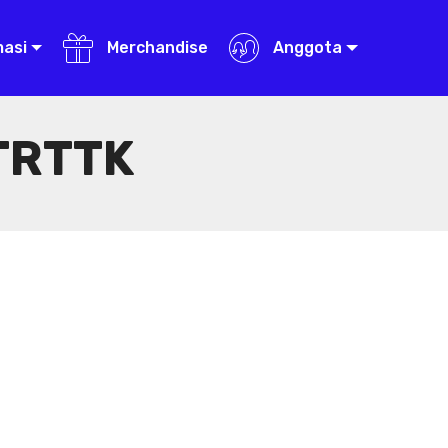
masi
Merchandise
Anggota
TRTTK