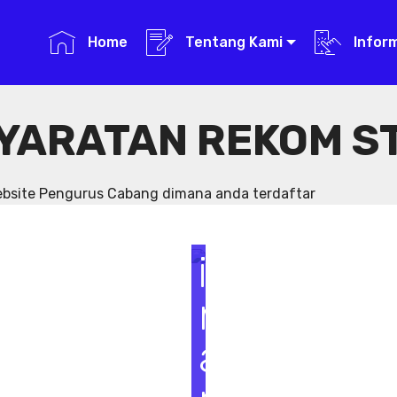
Home
Tentang Kami
Infor
YARATAN REKOM S
S
e
website Pengurus Cabang dimana anda terdaftar
m
i
n
a