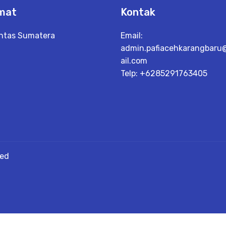
mat
Kontak
Lintas Sumatera
Email:
admin.pafiacehkarangbar
h
ail.com
Telp: +6285291763405
ved