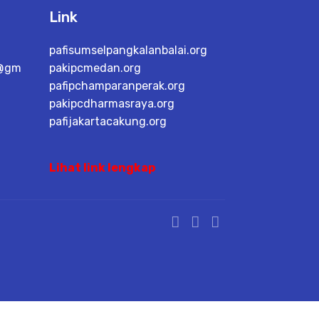
Link
pafisumselpangkalanbalai.org
u@gm
pakipcmedan.org
pafipchamparanperak.org
pakipcdharmasraya.org
pafijakartacakung.org
Lihat link lengkap